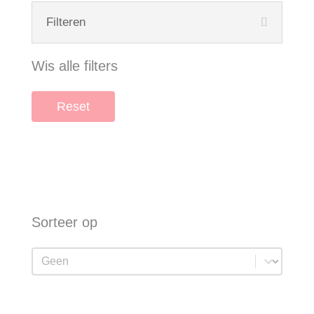
Filteren
Wis alle filters
Reset
Sorteer op
Sorteer op
Sorteer op