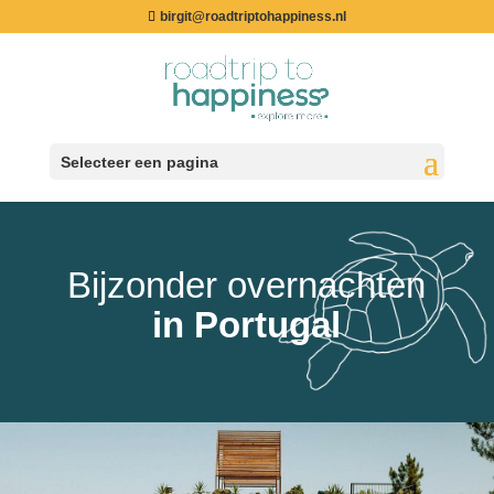
birgit@roadtriptohappiness.nl
Selecteer een pagina
Bijzonder overnachten
in Portugal