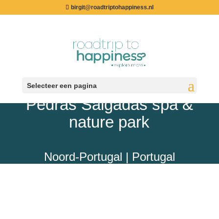
birgit@roadtriptohappiness.nl
Pedras Salgadas –
Selecteer een pagina
Pedras Salgadas spa &
nature park
Noord-Portugal | Portugal