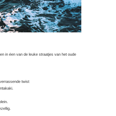
gen in éen van de leuke straatjes van het oude
 verrassende twist
jntakaki.
lein.
zellig.