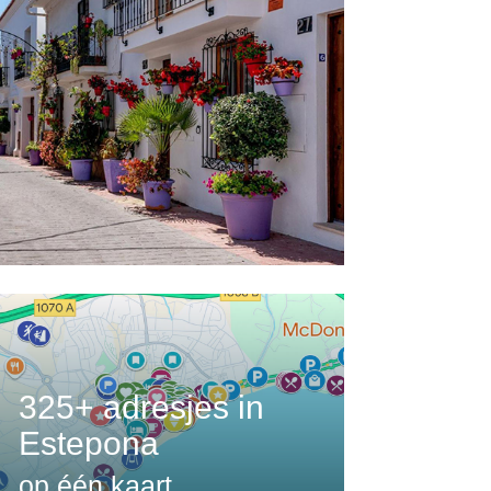
325+ adresjes in
Estepona
op één kaart