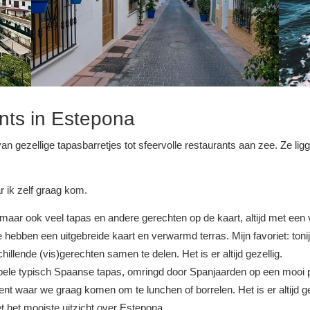
ants in Estepona
an gezellige tapasbarretjes tot sfeervolle restaurants aan zee. Ze lig
r ik zelf graag kom.
t, maar ook veel tapas en andere gerechten op de kaart, altijd met een
ze hebben een uitgebreide kaart en verwarmd terras. Mijn favoriet: toni
lende (vis)gerechten samen te delen. Het is er altijd gezellig.
pele typisch Spaanse tapas, omringd door Spanjaarden op een mooi p
t waar we graag komen om te lunchen of borrelen. Het is er altijd ge
 het mooiste uitzicht over Estepona.