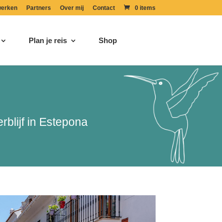
erken
Partners
Over mij
Contact
0 items
Plan je reis
Shop
rblijf in Estepona