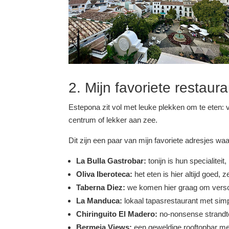
2. Mijn favoriete restaur
Estepona zit vol met leuke plekken om te eten: v
centrum of lekker aan zee.
Dit zijn een paar van mijn favoriete adresjes waa
La Bulla Gastrobar:
tonijn is hun specialitei
Oliva Iberoteca:
het eten is hier altijd goed, 
Taberna Diez:
we komen hier graag om verschil
La Manduca:
lokaal tapasrestaurant met sim
Chiringuito El Madero:
no-nonsense strandten
Bermeja Views:
een geweldige rooftopbar met