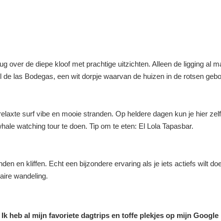
over de diepe kloof met prachtige uitzichten. Alleen de ligging al m
de las Bodegas, een wit dorpje waarvan de huizen in de rotsen gebo
axte surf vibe en mooie stranden. Op heldere dagen kun je hier zelfs A
hale watching tour te doen. Tip om te eten: El Lola Tapasbar.
n en kliffen. Echt een bijzondere ervaring als je iets actiefs wilt doen
laire wandeling.
Ik heb al mijn favoriete dagtrips en toffe plekjes op mijn Googl