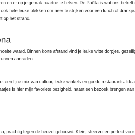
ren en er op je gemak naartoe te fietsen. De Paëlla is wat ons betref
 ook hele leuke plekken om neer te strijken voor een lunch of drank
ht op het strand.
ona
ite waard. Binnen korte afstand vind je leuke witte dorpjes, gezell
t kunnen aanraden.
t een fijne mix van cultuur, leuke winkels en goede restaurants. Ideaa
aatjes is hier mijn favoriete bezigheid, naast een bezoek brengen aa
a, prachtig tegen de heuvel gebouwd. Klein, sfeervol en perfect voor e