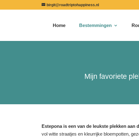
birgit@roadtriptohappiness.nl
Home
Bestemmingen
Ro
Mijn favoriete pl
Estepona is een van de leukste plekken aan d
vol witte straatjes en kleurrijke bloempotten, gez