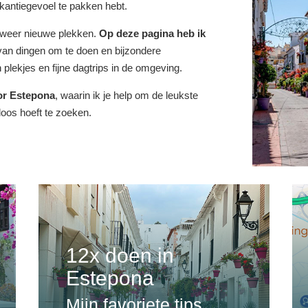
akantiegevoel te pakken hebt.
s weer nieuwe plekken.
Op deze pagina heb ik
an dingen om te doen en bijzondere
plekjes en fijne dagtrips in de omgeving.
or Estepona
, waarin ik je help om de leukste
loos hoeft te zoeken.
12x doen in
Estepona
Mijn favoriete tips