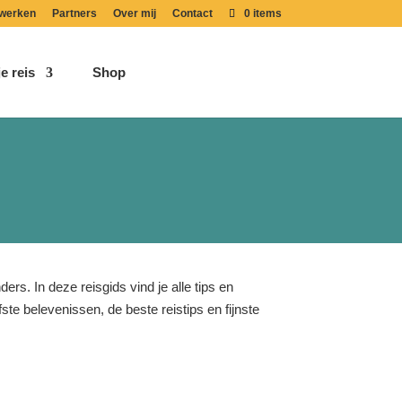
werken
Partners
Over mij
Contact
0 items
e reis
Shop
rs. In deze reisgids vind je alle tips en
ste belevenissen, de beste reistips en fijnste