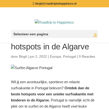
birgit@roadtriptohappiness.nl
Selecteer een pagina
Surfen in Portugal; 4
hotspots in de Algarve
door
Birgit
|
jun 2, 2022
|
Europa
,
Portugal
|
0 Reacties
Wil jij een avontuurlijke, sportieve en relaxte
surfvakantie in Portugal beleven?
Ontdek dan de
beste hotspots voor een unieke surfvakantie met
kinderen in de Algarve.
Portugal is namelijk echt dé
plek om te surfen en de Algarve heeft veel leuke