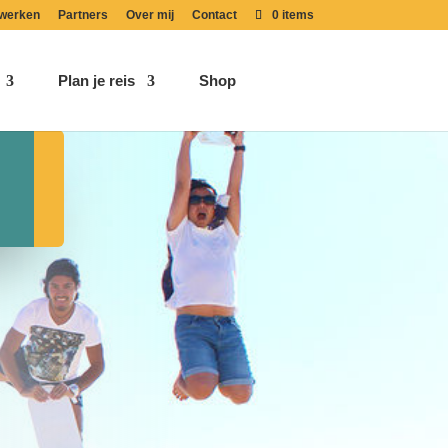
werken
Partners
Over mij
Contact
0 items
Plan je reis
Shop