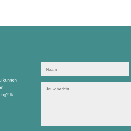
ou kunnen
en
ing? Ik