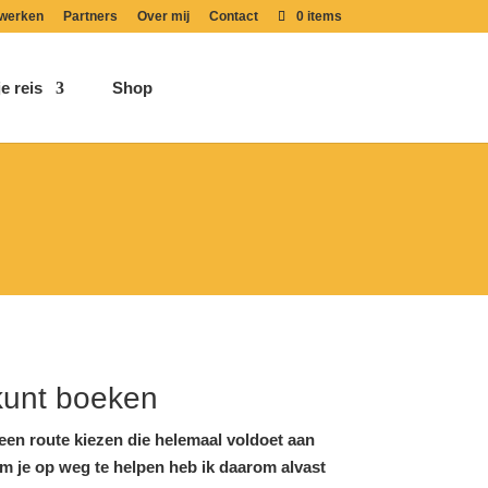
werken
Partners
Over mij
Contact
0 items
e reis
Shop
 kunt boeken
e een route kiezen die helemaal voldoet aan
m je op weg te helpen heb ik daarom alvast