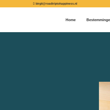
birgit@roadtriptohappiness.nl
Home
Bestemminge