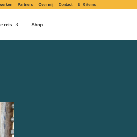
werken
Partners
Over mij
Contact
0 items
e reis
Shop