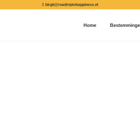
birgit@roadtriptohappiness.nl
Home
Bestemminge