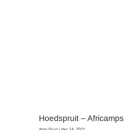
Hoedspruit – Africamps
door
Birgit
|
dec 14, 2021