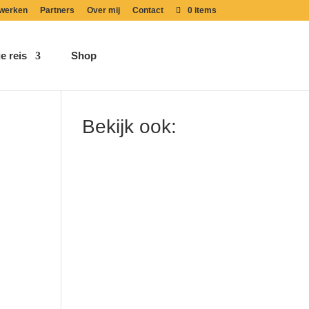
werken
Partners
Over mij
Contact
0 items
e reis
Shop
Bekijk ook: