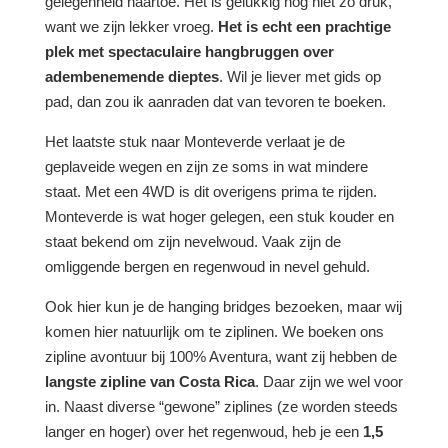
gelegenheid naartoe. Het is gelukkig nog niet zo druk,
want we zijn lekker vroeg.
Het is echt een prachtige
plek met spectaculaire hangbruggen over
adembenemende dieptes
. Wil je liever met gids op
pad, dan zou ik aanraden dat van tevoren te boeken.
Het laatste stuk naar Monteverde verlaat je de
geplaveide wegen en zijn ze soms in wat mindere
staat. Met een 4WD is dit overigens prima te rijden.
Monteverde is wat hoger gelegen, een stuk kouder en
staat bekend om zijn nevelwoud. Vaak zijn de
omliggende bergen en regenwoud in nevel gehuld.
Ook hier kun je de hanging bridges bezoeken, maar wij
komen hier natuurlijk om te ziplinen. We boeken ons
zipline avontuur bij 100% Aventura, want zij hebben de
langste zipline van Costa Rica
. Daar zijn we wel voor
in. Naast diverse “gewone” ziplines (ze worden steeds
langer en hoger) over het regenwoud, heb je een
1,5