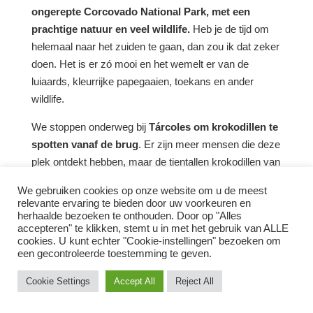
ongerepte Corcovado National Park, met een
prachtige natuur en veel wildlife.
Heb je de tijd om
helemaal naar het zuiden te gaan, dan zou ik dat zeker
doen. Het is er zó mooi en het wemelt er van de
luiaards, kleurrijke papegaaien, toekans en ander
wildlife.
We stoppen onderweg bij
Tárcoles om k
rokodillen te
spotten vanaf de brug
. Er zijn meer mensen die deze
plek ontdekt hebben, maar de tientallen krokodillen van
gigantisch formaat zijn geweldig om te zien. Parkeer je
We gebruiken cookies op onze website om u de meest
auto bij de restaurantjes en loop simpelweg de brug op.
relevante ervaring te bieden door uw voorkeuren en
Je kijkt je ogen uit, want deze jongens zijn “the real
herhaalde bezoeken te onthouden. Door op "Alles
accepteren" te klikken, stemt u in met het gebruik van ALLE
stuff”.
cookies. U kunt echter "Cookie-instellingen" bezoeken om
een ​​gecontroleerde toestemming te geven.
We slapen in
Avatar Private Reserve
in Puerto
Jiménez, op het schiereiland Osa Peninsula. Deze
Cookie Settings
Accept All
Reject All
accommodatie is goed te bereiken met de auto.
Vanuit
hier ontdekken we de omgeving, gingen