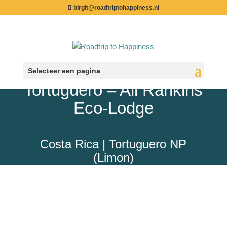
birgit@roadtriptohappiness.nl
Selecteer een pagina
Tortuguero – All Rankins
Eco-Lodge
Costa Rica | Tortuguero NP
(Limon)