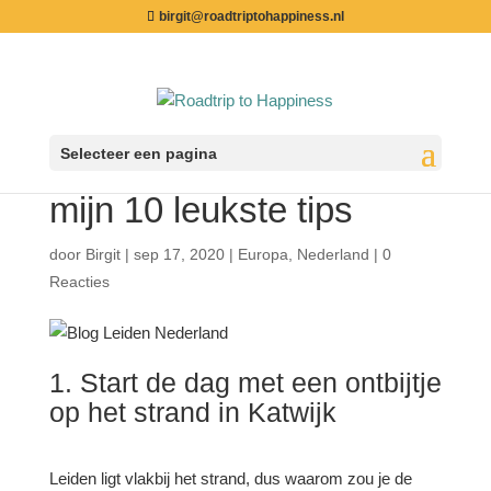
birgit@roadtriptohappiness.nl
Selecteer een pagina
Wat te doen in Leiden;
mijn 10 leukste tips
door
Birgit
|
sep 17, 2020
|
Europa
,
Nederland
|
0
Reacties
1. Start de dag met een ontbijtje
op het strand in Katwijk
Leiden ligt vlakbij het strand, dus waarom zou je de