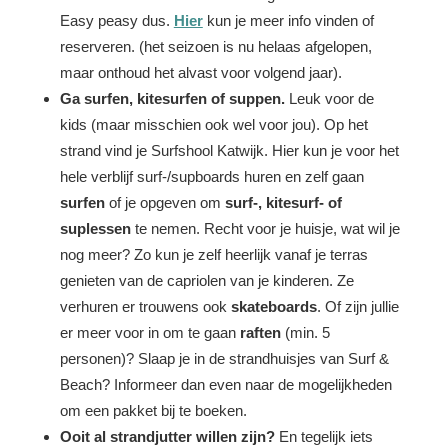
Easy peasy dus.
Hier
kun je meer info vinden of
reserveren. (het seizoen is nu helaas afgelopen,
maar onthoud het alvast voor volgend jaar).
Ga surfen, kitesurfen of suppen.
Leuk voor de
kids (maar misschien ook wel voor jou).
Op het
strand vind je Surfshool Katwijk. Hier kun je voor het
hele verblijf surf-/supboards huren en zelf gaan
surfen
of je opgeven om
surf-, kitesurf- of
suplessen
te nemen. Recht voor je huisje, wat wil je
nog meer? Zo kun je zelf heerlijk vanaf je terras
genieten van de capriolen van je kinderen. Ze
verhuren er trouwens ook
skateboards
. Of zijn jullie
er meer voor in om te gaan
raften
(min. 5
personen)? Slaap je in de strandhuisjes van Surf &
Beach? Informeer dan even naar de mogelijkheden
om een pakket bij te boeken.
Ooit al strandjutter willen zijn?
En tegelijk iets