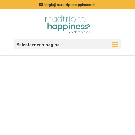
birgit@roadtriptohappiness.nl
Selecteer een pagina