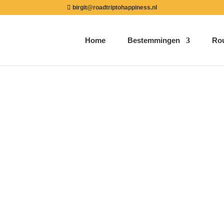
birgit@roadtriptohappiness.nl
Home
Bestemmingen
Ro