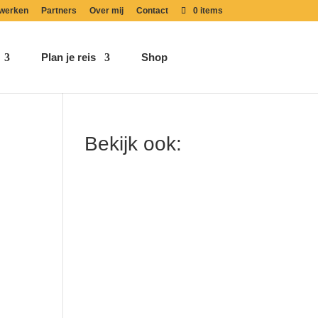
werken
Partners
Over mij
Contact
0 items
Plan je reis
Shop
Bekijk ook: