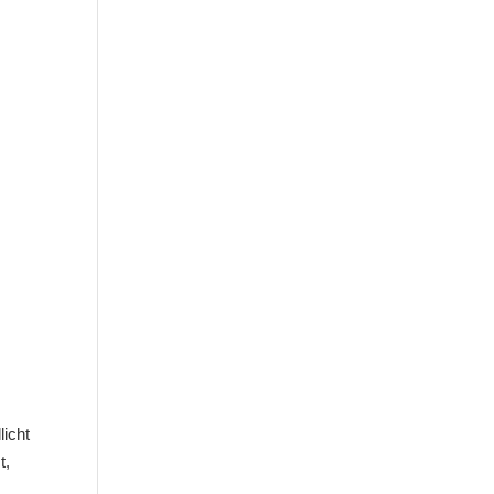
licht
t,