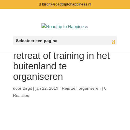
birgit@roadtriptohappiness.nl
Selecteer een pagina
7 redenen om jouw
retreat of training in het
buitenland te
organiseren
door
Birgit
|
jan 22, 2019
|
Reis zelf organiseren
|
0
Reacties