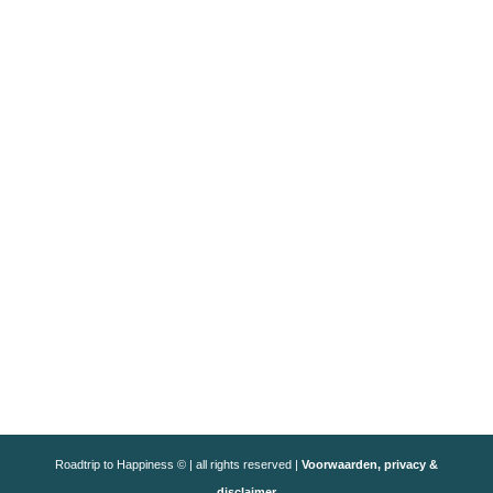
Roadtrip to Happiness © | all rights reserved |
Voorwaarden, privacy &
disclaimer