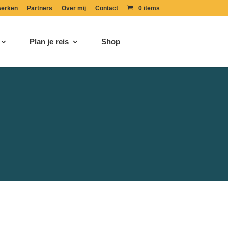
erken
Partners
Over mij
Contact
0 items
Plan je reis
Shop