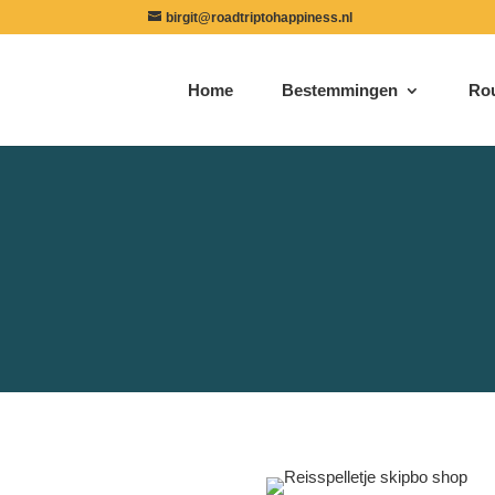
birgit@roadtriptohappiness.nl
Home
Bestemmingen
Ro