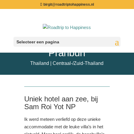
birgit@roadtriptohappiness.nl
Sam Roi Yot – La A Natu
Selecteer een pagina
Pranburi
Thailand | Centraal-/Zuid-Thailand
Uniek hotel aan zee, bij
Sam Roi Yot NP
Ik werd meteen verliefd op deze unieke
accommodatie met de leuke villa’s in het