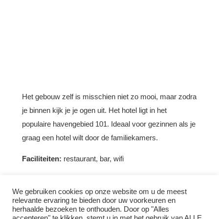
Het gebouw zelf is misschien niet zo mooi, maar zodra
je binnen kijk je je ogen uit. Het hotel ligt in het
populaire havengebied 101. Ideaal voor gezinnen als je
graag een hotel wilt door de familiekamers.
Faciliteiten:
restaurant, bar, wifi
Kamers:
2-pers kamers, familiestudio’s, (familie)suites
We gebruiken cookies op onze website om u de meest
relevante ervaring te bieden door uw voorkeuren en
Ontdek deze slaapplek & boek
herhaalde bezoeken te onthouden. Door op "Alles
accepteren" te klikken, stemt u in met het gebruik van ALLE