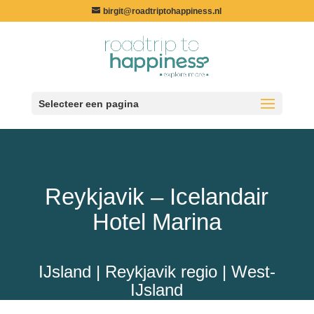
birgit@roadtriptohappiness.nl
Selecteer een pagina
Reykjavik – Icelandair
Hotel Marina
IJsland | Reykjavik regio | West-
IJsland