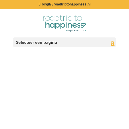
birgit@roadtriptohappiness.nl
Selecteer een pagina