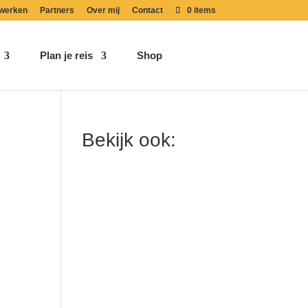
werken
Partners
Over mij
Contact
0 items
Plan je reis
Shop
Bekijk ook: