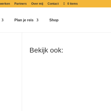
werken
Partners
Over mij
Contact
0 items
Plan je reis
Shop
Bekijk ook: