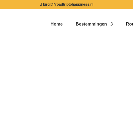
birgit@roadtriptohappiness.nl
Home
Bestemmingen
Ro