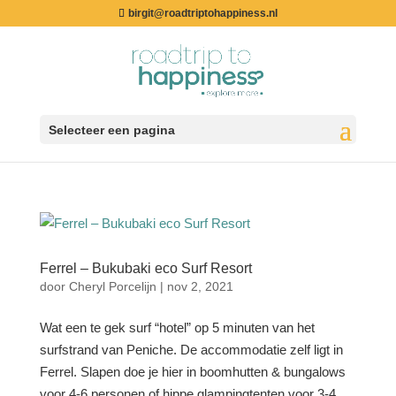
birgit@roadtriptohappiness.nl
Selecteer een pagina
Ferrel – Bukubaki eco Surf Resort
door
Cheryl Porcelijn
|
nov 2, 2021
Wat een te gek surf “hotel” op 5 minuten van het
surfstrand van Peniche. De accommodatie zelf ligt in
Ferrel. Slapen doe je hier in boomhutten & bungalows
voor 4-6 personen of hippe glampingtenten voor 3-4