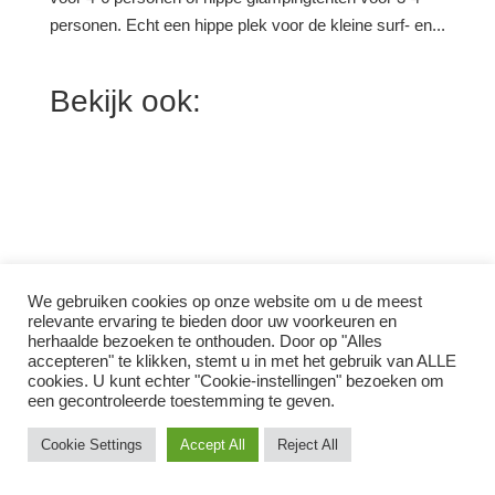
personen. Echt een hippe plek voor de kleine surf- en...
Bekijk ook:
We gebruiken cookies op onze website om u de meest
relevante ervaring te bieden door uw voorkeuren en
herhaalde bezoeken te onthouden. Door op "Alles
accepteren" te klikken, stemt u in met het gebruik van ALLE
cookies. U kunt echter "Cookie-instellingen" bezoeken om
een ​​gecontroleerde toestemming te geven.
Roadtrip to Happiness © | all rights reserved |
Voorwaarden, privacy &
disclaimer
Cookie Settings
Accept All
Reject All