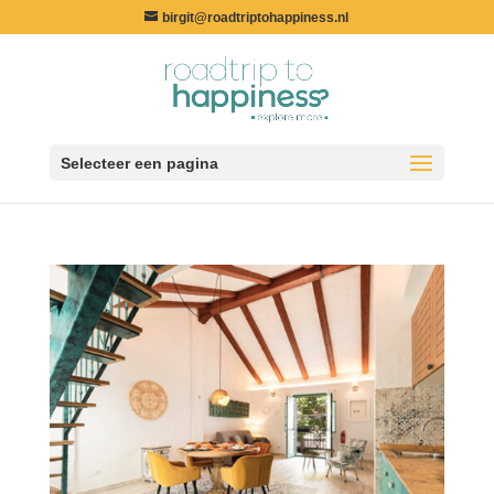
birgit@roadtriptohappiness.nl
Selecteer een pagina