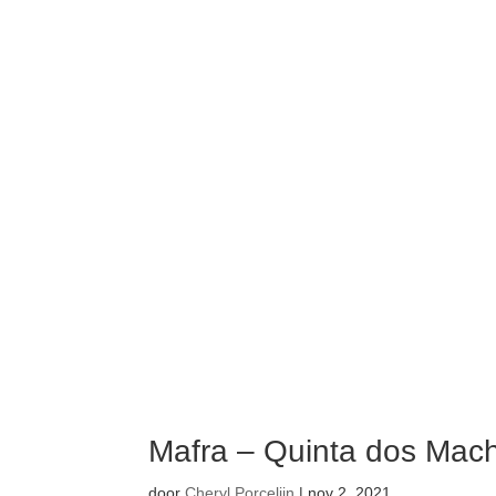
Mafra – Quinta dos Mac
door
Cheryl Porcelijn
|
nov 2, 2021