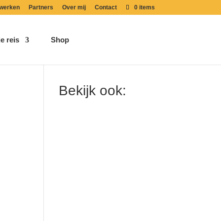
werken
Partners
Over mij
Contact
0 items
e reis
Shop
Bekijk ook: