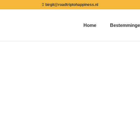
birgit@roadtriptohappiness.nl
Home
Bestemminge