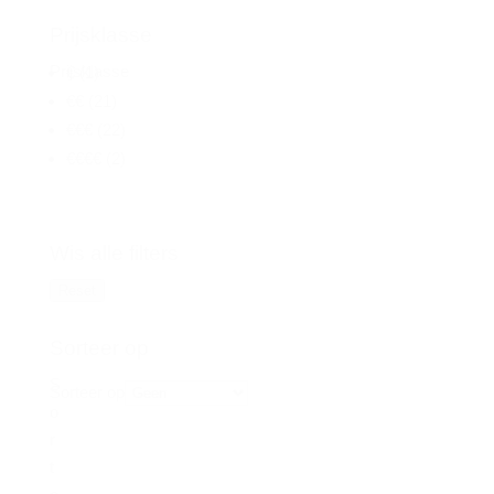
Prijsklasse
Prijsklasse
€
(1)
€€
(21)
€€€
(22)
€€€€
(2)
Wis alle filters
Reset
Sorteer op
S
Sorteer op
o
r
t