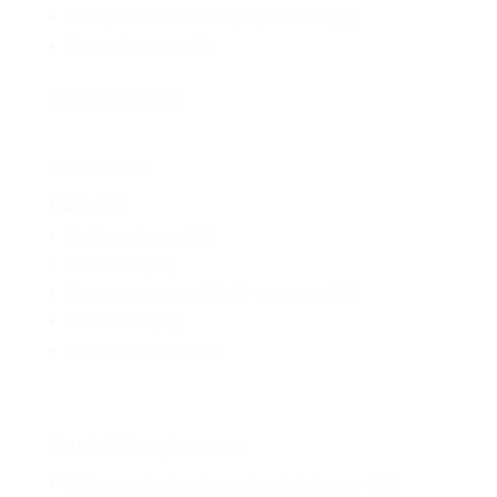
Groepsaccommodatie (6+ personen)
(4)
Home-/farmstay
(2)
+ laat 5 meer zien
Faciliteiten
Faciliteiten
Bar
(12)
Gratis parkeren
(24)
Gratis Wifi
(26)
Groepsaccommodatie (6+ personen)
(4)
Restaurant
(10)
Wellness/fitness
(10)
Aantal Slaapkamers
Aantal
Geen aparte slaapkamer/een hotelkamer
(18)