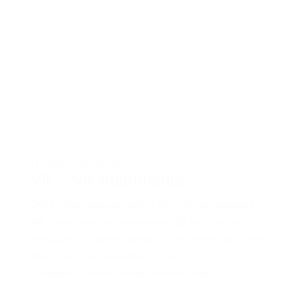
IJsland
,
Zuid-IJsland
Vik – Vik Apartments
Deze ruime appartementen zijn centraal gelegen in
Vik, tegenover een supermarkt. Ze zijn van alle
gemakken voorzien. Ideaal dus als je zelf wilt koken.
Het strand van Reynisfjara ligt op 2,8 km.
Faciliteiten: fitness, terras Kamers: ruime,...
Ontdek deze plek