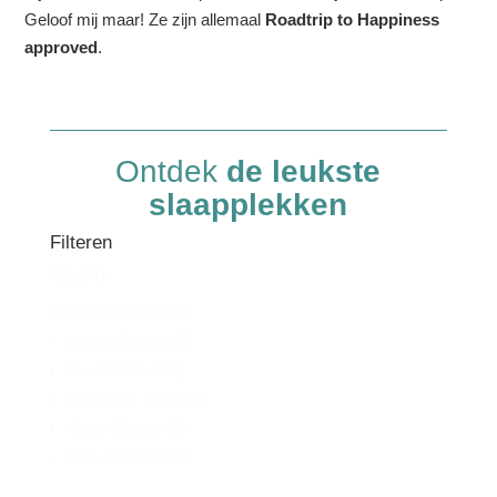
Geloof mij maar! Ze zijn allemaal
Roadtrip to Happiness
approved
.
Ontdek
de leukste
slaapplekken
Filteren
Regio
Regio
Golden Circle
(7)
Noord-IJsland
(5)
Oost-IJsland
(1)
Reykjavik regio
(6)
West-IJsland
(6)
Zuid-IJsland
(16)