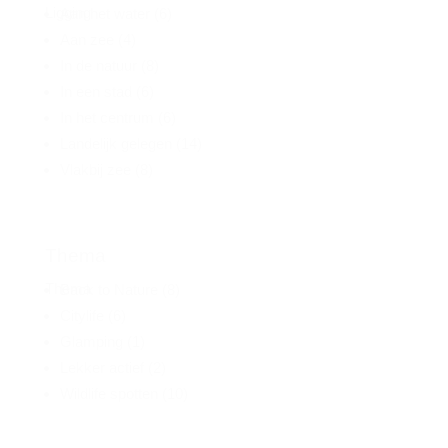
Ligging
Aan het water
(6)
Aan zee
(4)
In de natuur
(8)
In een stad
(6)
In het centrum
(6)
Landelijk gelegen
(14)
Vlakbij zee
(8)
Thema
Thema
Back to Nature
(8)
Citylife
(6)
Glamping
(1)
Lekker actief
(2)
Wildlife spotten
(10)