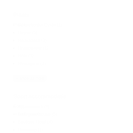
Plaats
Plaats
Borgarfjordur Eystri
(1)
Geysir
(5)
Haukadalur
(3)
Hnappavellir
(1)
Höfn
(3)
Hveragerdi
(1)
+ Show 11 more
Soort accommodatie
Soort
Appartement
(9)
accommodatie
B&B/guesthouse
(5)
Boutique Hotel
(4)
Glamping
(1)