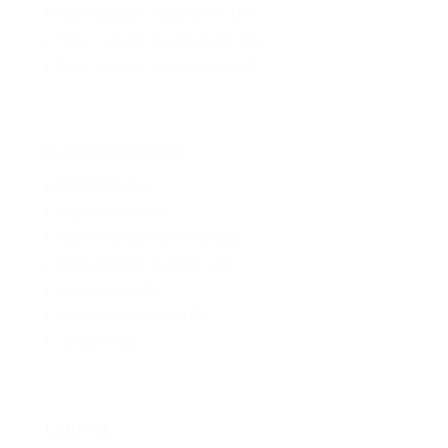
Slaapkamers
Min. 1 aparte slaapkamer
(17)
Min. 2 aparte slaapkamers
(11)
Min. 3 aparte slaapkamers
(4)
Kamerfaciliteiten
Kamerfaciliteiten
BBQ
(6)
Eigen buiten
(16)
Eigen kookgelegenheid
(15)
Extra bedden mogelijk
(11)
Houtkachel
(2)
Privé hottub/ sauna
(5)
Zeezicht
(6)
Ligging