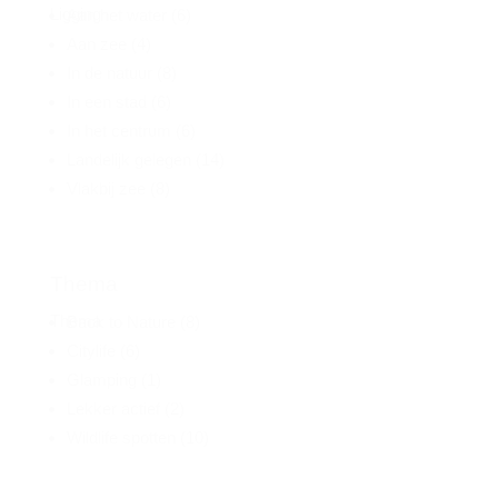
Ligging
Aan het water
(6)
Aan zee
(4)
In de natuur
(8)
In een stad
(6)
In het centrum
(6)
Landelijk gelegen
(14)
Vlakbij zee
(8)
Thema
Thema
Back to Nature
(8)
Citylife
(6)
Glamping
(1)
Lekker actief
(2)
Wildlife spotten
(10)