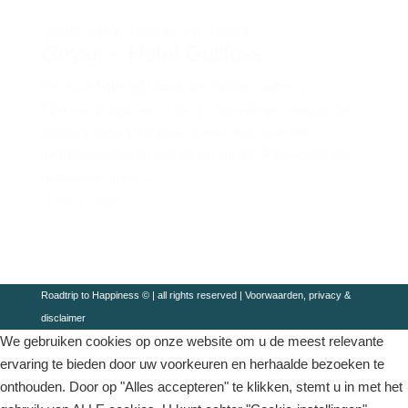
Golden Circle
,
IJsland
,
Zuid-IJsland
Geysir – Hotel Gullfoss
Dit leuke hotel ligt vlakbij de Gullfoss waterval.
Bijkomend voordeel is dat je, als iedereen weg is, de
waterval bijna voor jezelf alleen hebt. Ook het
thermische gebied Geysir ligt vlakbij. Faciliteiten: bar,
restaurant, gratis...
Ontdek deze plek
Roadtrip to Happiness © | all rights reserved |
Voorwaarden, privacy &
disclaimer
We gebruiken cookies op onze website om u de meest relevante
ervaring te bieden door uw voorkeuren en herhaalde bezoeken te
onthouden. Door op "Alles accepteren" te klikken, stemt u in met het