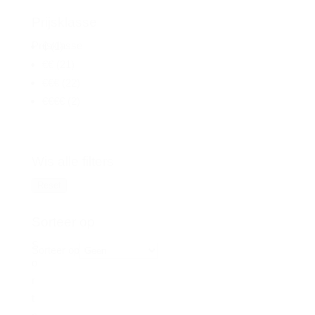
Prijsklasse
Prijsklasse
€
(1)
€€
(21)
€€€
(22)
€€€€
(2)
Wis alle filters
Reset
Sorteer op
S
Sorteer op
o
r
t