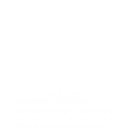
Golden Circle
,
IJsland
,
Zuid-IJsland
Haukadalur – Litli Geysir
Het unieke van dit nette hotel is dat het tegenover de
bekende geisers van Geysir ligt. Zo kun je de Geisers
bezoeken als alle dagjesmensen verdwenen zijn.