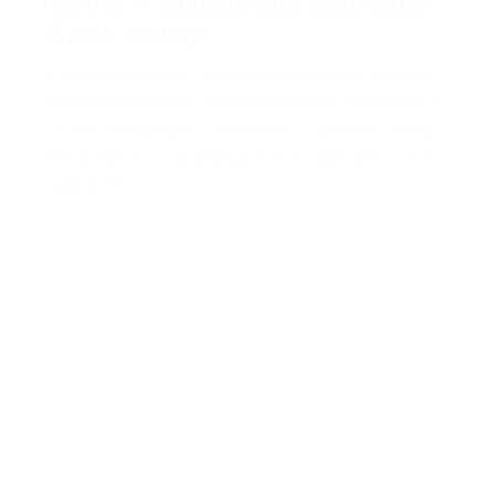
Geysir – Vakantiehuis Adventure
Eagle cottage
Compleet ingericht 6-persoons vakantiehuis. Het huis
heeft een fijne hottub waar het heerlijk in ontspannen is
na een dag op pad te zijn geweest. Faciliteiten: hottub,
terras Kamers: vakantiehuis met 3 slaapkamers en 2
badkamers...
Ontdek deze plek