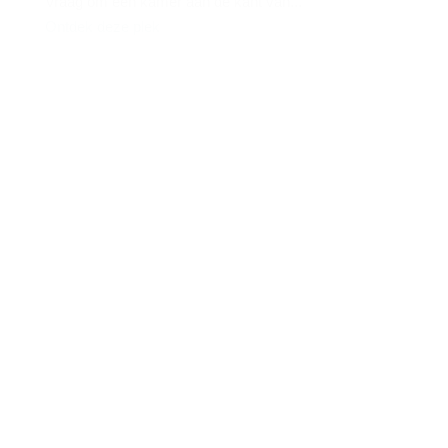
Vraag om een kamer aan de kant van...
Ontdek deze plek