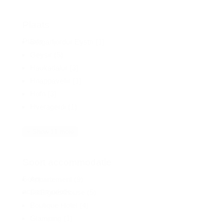
Plaats
Plaats
Borgarfjordur Eystri
(1)
Geysir
(5)
Haukadalur
(3)
Hnappavellir
(1)
Höfn
(3)
Hveragerdi
(1)
+ Show 11 more
Soort accommodatie
Soort
Appartement
(9)
accommodatie
B&B/guesthouse
(5)
Boutique Hotel
(4)
Glamping
(1)