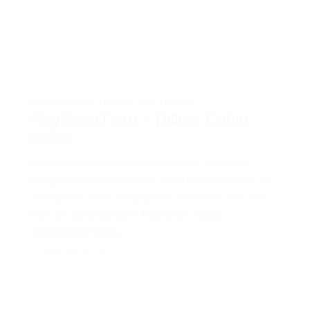
Golden Circle
,
IJsland
,
Zuid-IJsland
Reykholt/Tjörn – Hilltop Cabin
Hekla
Dit prachtige 6-persoons vakantiehuis is centraal
gelegen op de golden circle, op 19 km van Geysir. Wil
je de golden circle vanuit 1 plek ontdekken, dan is dit
huis ook ideaal gelegen. Faciliteiten: hottub,
warmwaterbronbad,...
Ontdek deze plek