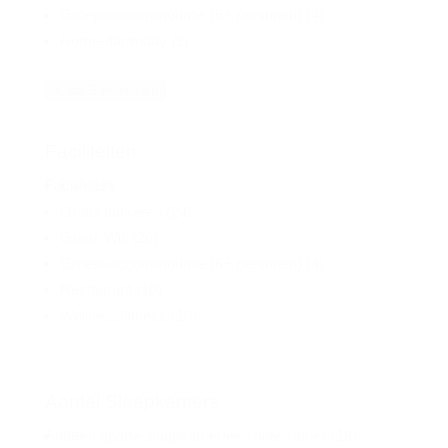
Groepsaccommodatie (6+ personen)
(4)
Home-/farmstay
(2)
+ laat 5 meer zien
Faciliteiten
Faciliteiten
Bar
(12)
Gratis parkeren
(24)
Gratis Wifi
(26)
Groepsaccommodatie (6+ personen)
(4)
Restaurant
(10)
Wellness/fitness
(10)
Aantal Slaapkamers
Aantal
Geen aparte slaapkamer/een hotelkamer
(18)