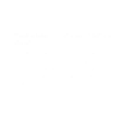
Golden Circle
,
IJsland
,
Zuid-IJsland
Haukadalur – Yurts van Nattúre
Yurtel
Het is heerlijk wakker worden in deze grote, mooi
ingerichte yurts. Dat is pas op en top glamping in
IJslandse stijl. Faciliteiten: ontbijt, terras, gratis
parkeren, er is geen WiFi Kamers: 2-4 persoons yurts.
Ontdek...
Ontdek deze plek