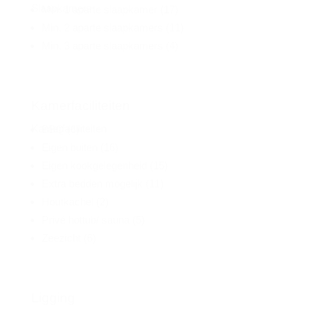
Slaapkamers
Min. 1 aparte slaapkamer
(17)
Min. 2 aparte slaapkamers
(11)
Min. 3 aparte slaapkamers
(4)
Kamerfaciliteiten
Kamerfaciliteiten
BBQ
(6)
Eigen buiten
(16)
Eigen kookgelegenheid
(15)
Extra bedden mogelijk
(11)
Houtkachel
(2)
Privé hottub/ sauna
(5)
Zeezicht
(6)
Ligging