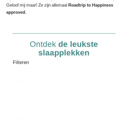
Geloof mij maar! Ze zijn allemaal
Roadtrip to Happiness
approved
.
Ontdek
de leukste
slaapplekken
Filteren
Regio
Regio
Golden Circle
(7)
Noord-IJsland
(5)
Oost-IJsland
(1)
Reykjavik regio
(6)
West-IJsland
(6)
Zuid-IJsland
(16)